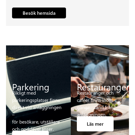
Besök hemsida
Parkering
Restauranger
Rikligt med
Restauranger och
parkeringsplatser finns
caféer finns inom
direkt vid anläggningen
gångavstånd från
–
anläggningen.
för besökare, utställare
Läs mer
och godsleveranser.