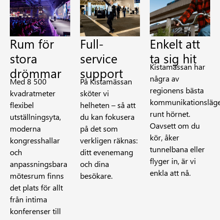
Rum för
Full-
Enkelt att
stora
service
ta sig hit
Kistamässan har
drömmar
support
några av
Med 8 500
På Kistamässan
regionens bästa
kvadratmeter
sköter vi
kommunikationsläg
flexibel
helheten – så att
runt hörnet.
utställningsyta,
du kan fokusera
Oavsett om du
moderna
på det som
kör, åker
kongresshallar
verkligen räknas:
tunnelbana eller
och
ditt evenemang
flyger in, är vi
anpassningsbara
och dina
enkla att nå.
mötesrum finns
besökare.
det plats för allt
från intima
konferenser till