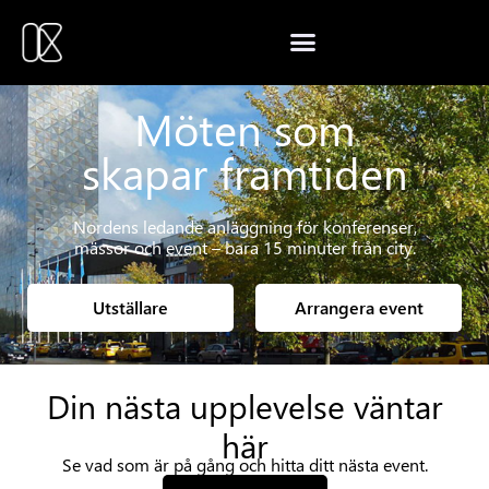
Möten som
skapar framtiden
Nordens ledande anläggning för konferenser,
mässor och event – bara 15 minuter från city.
Utställare
Arrangera event
Din nästa upplevelse väntar
här
Se vad som är på gång och hitta ditt nästa event.