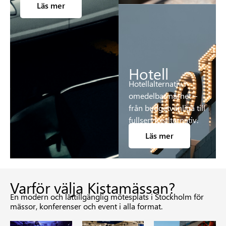
Läs mer
Hotell
Hotellalternativ i
omedelbar närhet –
från budgetvänliga till
fullservicealternativ.
Läs mer
Varför välja Kistamässan?
En modern och lättillgänglig mötesplats i Stockholm för
mässor, konferenser och event i alla format.