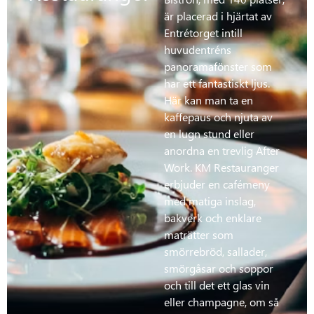
är placerad i hjärtat av
Entrétorget intill
huvudentréns
panoramafönster som
har ett fantastiskt ljus.
Här kan man ta en
kaffepaus och njuta av
en lugn stund eller
anordna en trevlig After
Work. KM Restauranger
erbjuder en cafémeny
med matiga inslag,
bakverk och enklare
maträtter som
smörrebröd, sallader,
smörgåsar och soppor
och till det ett glas vin
eller champagne, om så