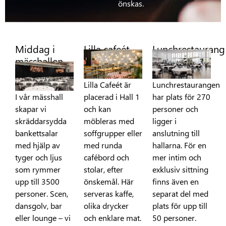
önskas.
Middag i
Lilla cafeét
Lunchrestaurang
mässhallen
Lilla Cafeét är
Lunchrestaurangen
I vår mässhall
placerad i Hall 1
har plats för 270
skapar vi
och kan
personer och
skräddarsydda
möbleras med
ligger i
bankettsalar
soffgrupper eller
anslutning till
med hjälp av
med runda
hallarna. För en
tyger och ljus
cafébord och
mer intim och
som rymmer
stolar, efter
exklusiv sittning
upp till 3500
önskemål. Här
finns även en
personer. Scen,
serveras kaffe,
separat del med
dansgolv, bar
olika drycker
plats för upp till
eller lounge – vi
och enklare mat.
50 personer.