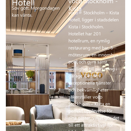
Hotell
voco Stockholm -
Kista
Sov gott. Morgondagen
voco® Stockholm – Kista
kan vänta.
hotell, ligger i stadsdelen
Kista i Stockholm.
Hotellet har 201
hotellrum, en rymlig
restaurang med bar, 5
mötesrum, en innomhus
pool och gym samt
möjlighet till parkering i
garage. Genom
exceptionella tjänster
och bekvämligheter
säkerställer voco
Stockholm – Kista en
perfekt upplevelse för
sina gäster, vilket gör det
till ett attraktivt val för