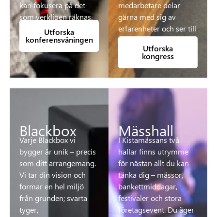
kan fokusera på det
medarbetare delar
som verkligen räknas.
gärna med sig av
erfarenheter och ser till
Utforska
konferensvåningen
att varje detalj sitter.
Utforska
kongress
Blackbox
Mässhall
Varje Blackbox vi
I Kistamässans två
bygger är unik – precis
hallar finns utrymme
som ditt arrangemang.
för nästan allt du kan
Vi tar din vision och
tänka dig – mässor,
formar en hel miljö
bankettmiddagar,
från grunden; svarta
festivaler och stora
tyger,
företagsevent. Du äger