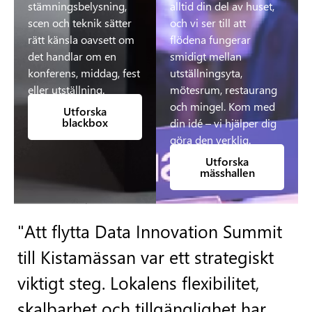
stämningsbelysning,
alltid din del av huset,
scen och teknik sätter
och vi ser till att
rätt känsla oavsett om
flödena fungerar
det handlar om en
smidigt mellan
konferens, middag, fest
utställningsyta,
eller utställning.
mötesrum, restaurang
och mingel. Kom med
Utforska
blackbox
din idé – vi hjälper dig
göra den verklig.
Utforska
mässhallen
"Att flytta Data Innovation Summit
till Kistamässan var ett strategiskt
viktigt steg. Lokalens flexibilitet,
skalbarhet och tillgänglighet har