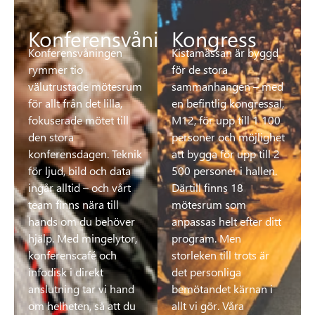
Konferensvåning
Kongress
Konferensvåningen
Kistamässan är byggd
rymmer tio
för de stora
välutrustade mötesrum
sammanhangen – med
för allt från det lilla,
en befintlig kongressal,
fokuserade mötet till
M12, för upp till 1 100
den stora
personer och möjlighet
konferensdagen. Teknik
att bygga för upp till 2
för ljud, bild och data
500 personer i hallen.
ingår alltid – och vårt
Därtill finns 18
team finns nära till
mötesrum som
hands om du behöver
anpassas helt efter ditt
hjälp. Med mingelytor,
program. Men
konferenscafé och
storleken till trots är
infodisk i direkt
det personliga
anslutning tar vi hand
bemötandet kärnan i
om helheten, så att du
allt vi gör. Våra