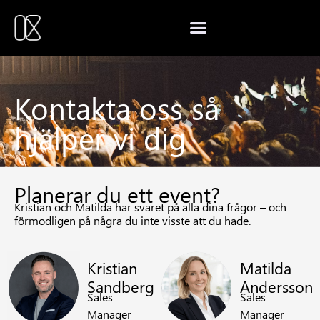
Kontakta oss så
hjälper vi dig
Planerar du ett event?
Kristian och Matilda har svaret på alla dina frågor – och
förmodligen på några du inte visste att du hade.
Kristian
Matilda
Sandberg
Andersson
Sales
Sales
Manager
Manager