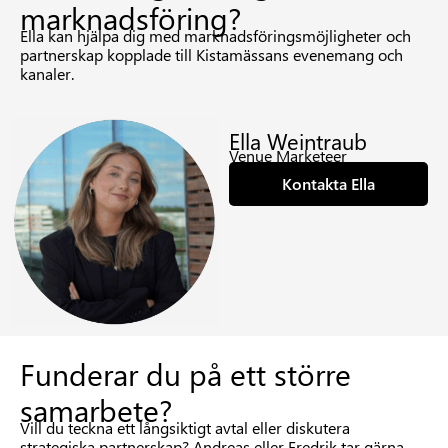
marknadsföring?
Ella kan hjälpa dig med marknadsföringsmöjligheter och
partnerskap kopplade till Kistamässans evenemang och
kanaler.
Ella Weintraub
Venue Marketeer
Kontakta Ella
Funderar du på ett större
samarbete?
Vill du teckna ett långsiktigt avtal eller diskutera
strategiska partnerskap? Andreas eller Fredrik tar gärna