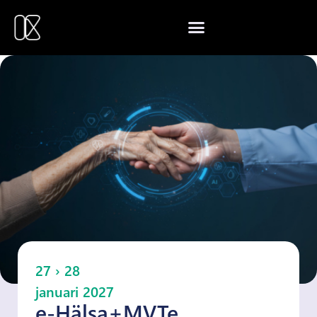
27 › 28
januari 2027
e-Hälsa+MVTe